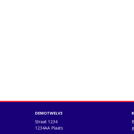
DEMOTWELV3
K
Straat 1234
B
1234AA Plaats
B