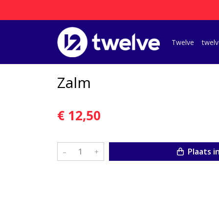
Twelve
twelv
Zalm
€ 12,50
Plaats i
–
+