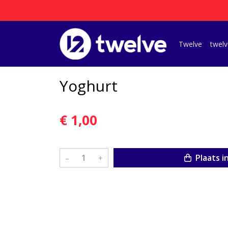
Twelve
twelv
Yoghurt
€ 1,00
Plaats i
–
+