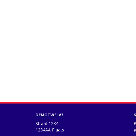
DEMOTWELV3
K
Straat 1234
B
1234AA Plaats
B