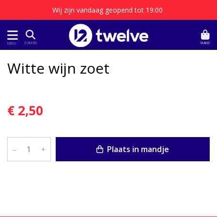
Wij zijn vandaag geopend tot 19:00
MAND
ZOEKEN
MENU
Witte wijn zoet
€ 2,50
Plaats in mandje
–
+