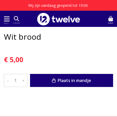
Wij zijn vandaag geopend tot 19:00
MAND
ZOEKEN
MENU
Wit brood
€ 5,00
Plaats in mandje
–
+