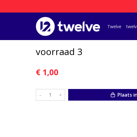
Twelve
twelv
voorraad 3
€ 1,00
Plaats i
–
+