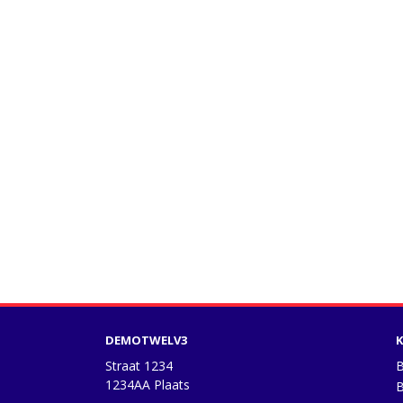
DEMOTWELV3
K
Straat 1234
B
1234AA Plaats
B