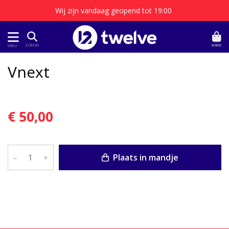
Wij zijn vandaag geopend tot 19:00
MAND
ZOEKEN
MENU
Vnext
€ 50,00
Plaats in mandje
–
+