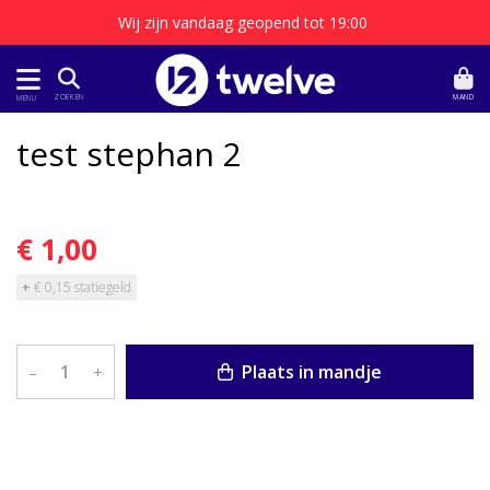
Wij zijn vandaag geopend tot 19:00
MAND
ZOEKEN
MENU
test stephan 2
€ 1,00
+
€ 0,15 statiegeld
Plaats in mandje
–
+