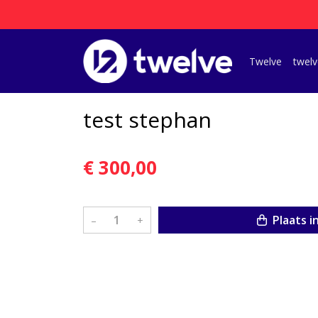
Twelve
twelv
test stephan
€ 300,00
Plaats i
–
+