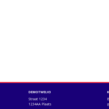
DEMOTWELV3
K
Straat 1234
B
1234AA Plaats
B