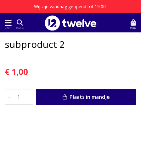
Wij zijn vandaag geopend tot 19:00
MAND
ZOEKEN
MENU
subproduct 2
€ 1,00
Plaats in mandje
–
+