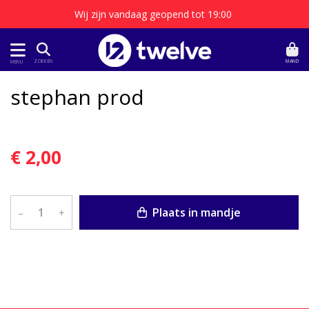
Wij zijn vandaag geopend tot 19:00
MAND
ZOEKEN
MENU
stephan prod
€ 2,00
Plaats in mandje
–
+