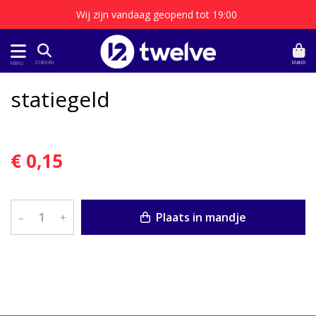
Wij zijn vandaag geopend tot 19:00
MAND
ZOEKEN
MENU
statiegeld
€ 0,15
Plaats in mandje
–
+