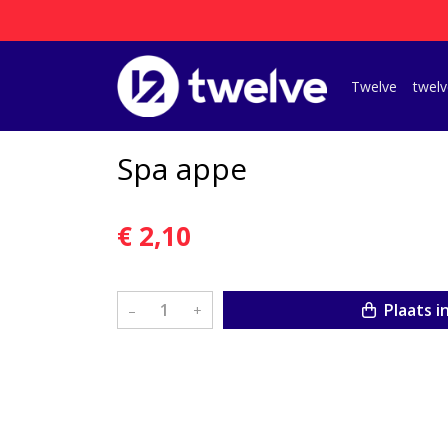
Twelve
twelv
Spa appe
€ 2,10
Plaats i
–
+