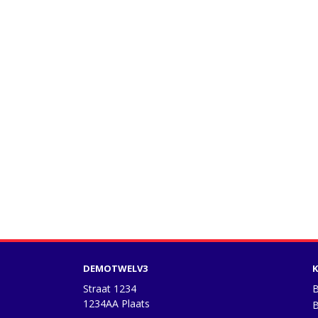
DEMOTWELV3
K
Straat 1234
B
1234AA Plaats
B