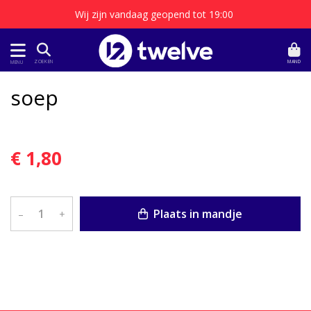
Wij zijn vandaag geopend tot 19:00
MAND
ZOEKEN
MENU
soep
€ 1,80
Plaats in mandje
–
+