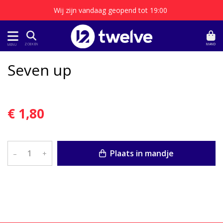
Wij zijn vandaag geopend tot 19:00
MAND
ZOEKEN
MENU
Seven up
€ 1,80
Plaats in mandje
–
+