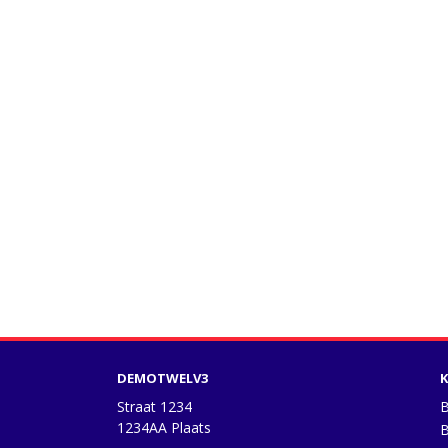
DEMOTWELV3
K
Straat 1234
B
1234AA Plaats
B