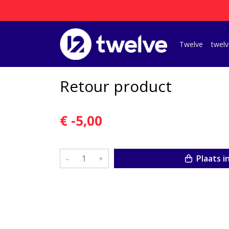
Twelve
twelv
Retour product
€ -5,00
Plaats i
–
+