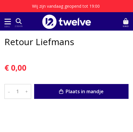
Wij zijn vandaag geopend tot 19:00
MAND
ZOEKEN
MENU
Retour Liefmans
€ 0,00
Plaats in mandje
–
+