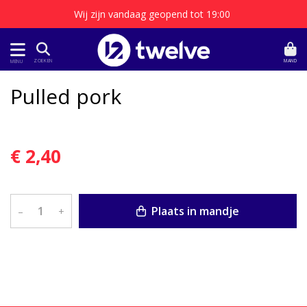
Wij zijn vandaag geopend tot 19:00
MAND
ZOEKEN
MENU
Pulled pork
€ 2,40
Plaats in mandje
–
+