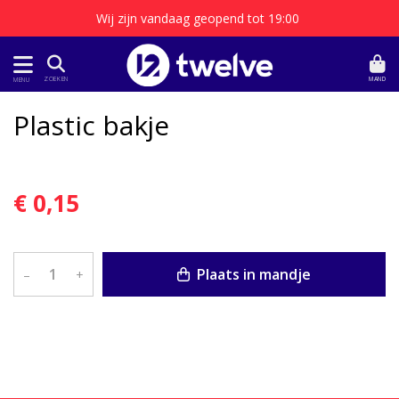
Wij zijn vandaag geopend tot 19:00
MAND
ZOEKEN
MENU
Plastic bakje
€ 0,15
Plaats in mandje
–
+