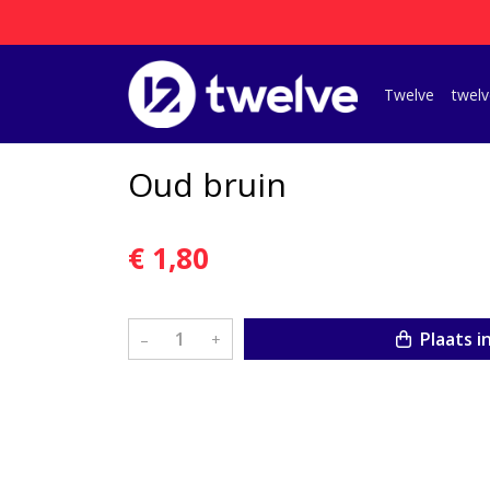
Twelve
twelv
Oud bruin
€ 1,80
Plaats i
–
+