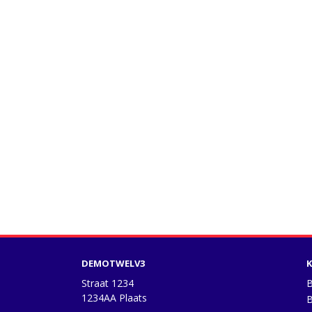
DEMOTWELV3
K
Straat 1234
B
1234AA Plaats
B