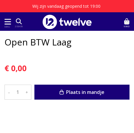
Wij zijn vandaag geopend tot 19:00
MAND
ZOEKEN
MENU
Open BTW Laag
€ 0,00
Plaats in mandje
–
+