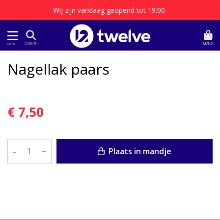
Wij zijn vandaag geopend tot 19:00
MAND
ZOEKEN
MENU
Nagellak paars
€ 7,50
Plaats in mandje
–
+