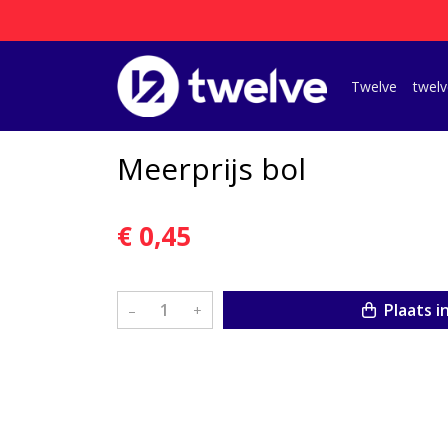
Twelve
twelv
Meerprijs bol
€ 0,45
Plaats i
–
+