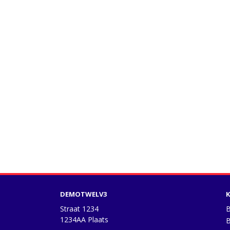
DEMOTWELV3
K
Straat 1234
B
1234AA Plaats
B