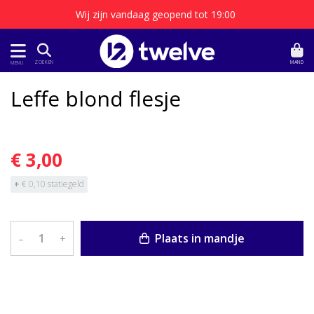
Wij zijn vandaag geopend tot 19:00
MAND
ZOEKEN
MENU
Leffe blond flesje
€ 3,00
+
€ 0,10 statiegeld
Plaats in mandje
–
+