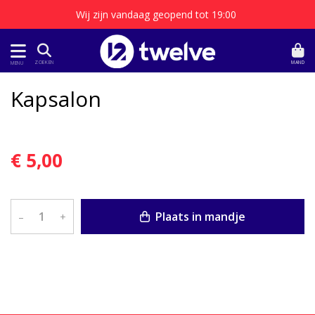
Wij zijn vandaag geopend tot 19:00
MAND
ZOEKEN
MENU
Kapsalon
€ 5,00
Plaats in mandje
–
+