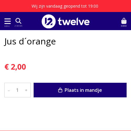
Wij zijn vandaag geopend tot 19:00
MAND
ZOEKEN
MENU
Jus d´orange
€ 2,00
Plaats in mandje
–
+