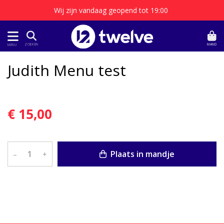
Wij zijn vandaag geopend tot 19:00
MAND
ZOEKEN
MENU
Judith Menu test
€ 15,00
Plaats in mandje
–
+