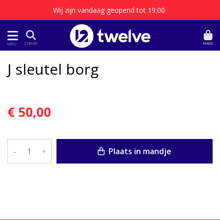
Wij zijn vandaag geopend tot 19:00
MAND
ZOEKEN
MENU
J sleutel borg
€ 50,00
Plaats in mandje
–
+