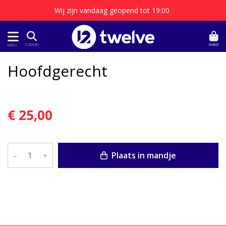
Wij zijn vandaag geopend tot 19:00
MAND
ZOEKEN
MENU
Hoofdgerecht
€ 25,00
Plaats in mandje
–
+