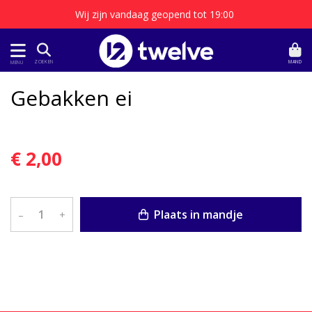
Wij zijn vandaag geopend tot 19:00
MAND
ZOEKEN
MENU
Gebakken ei
€ 2,00
Plaats in mandje
–
+