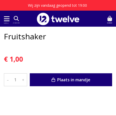
Wij zijn vandaag geopend tot 19:00
MAND
ZOEKEN
MENU
Fruitshaker
€ 1,00
Plaats in mandje
–
+