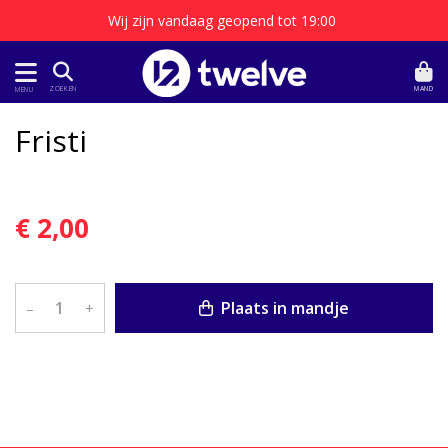
Wij zijn vandaag geopend tot 19:00
MAND
ZOEKEN
MENU
Fristi
€ 2,00
Plaats in mandje
–
+