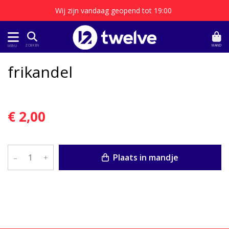
Wij zijn vandaag geopend tot 19:00
MAND
ZOEKEN
MENU
frikandel
€ 2,00
Plaats in mandje
–
+