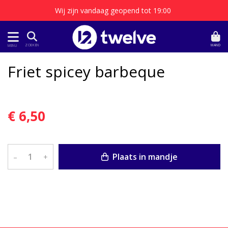
Wij zijn vandaag geopend tot 19:00
MAND
ZOEKEN
MENU
Friet spicey barbeque
€ 6,50
Plaats in mandje
–
+