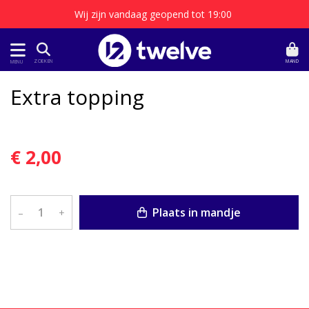
Wij zijn vandaag geopend tot 19:00
MAND
ZOEKEN
MENU
Extra topping
€ 2,00
Plaats in mandje
–
+