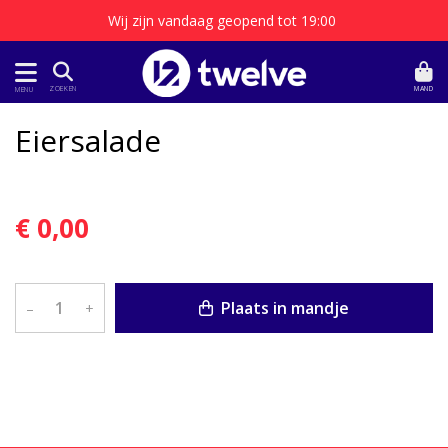
Wij zijn vandaag geopend tot 19:00
MAND
ZOEKEN
MENU
Eiersalade
€ 0,00
Plaats in mandje
–
+