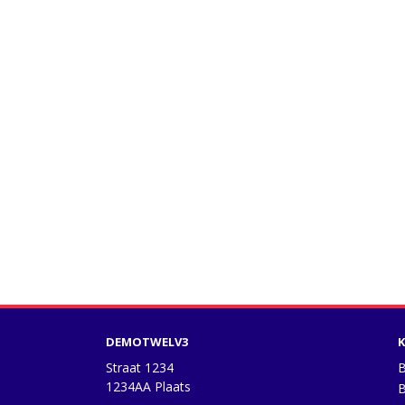
DEMOTWELV3
K
Straat 1234
B
1234AA Plaats
B