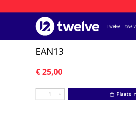
Twelve
twelv
EAN13
€ 25,00
Plaats i
–
+