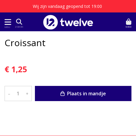
Wij zijn vandaag geopend tot 19:00
MAND
ZOEKEN
MENU
Croissant
€ 1,25
Plaats in mandje
–
+