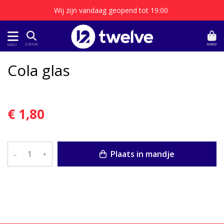
Wij zijn vandaag geopend tot 19:00
MAND
ZOEKEN
MENU
Cola glas
€ 1,80
Plaats in mandje
–
+