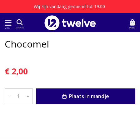
Wij zijn vandaag geopend tot 19:00
MAND
ZOEKEN
MENU
Chocomel
€ 2,00
Plaats in mandje
–
+