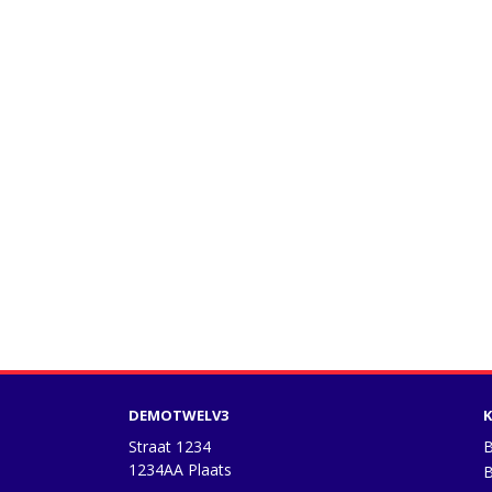
DEMOTWELV3
K
Straat 1234
B
1234AA Plaats
B