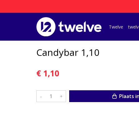
Twelve
twelv
Candybar 1,10
€ 1,10
Plaats i
–
+