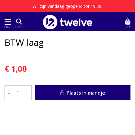
Wij zijn vandaag geopend tot 19:00
MAND
ZOEKEN
MENU
BTW laag
€ 1,00
Plaats in mandje
–
+