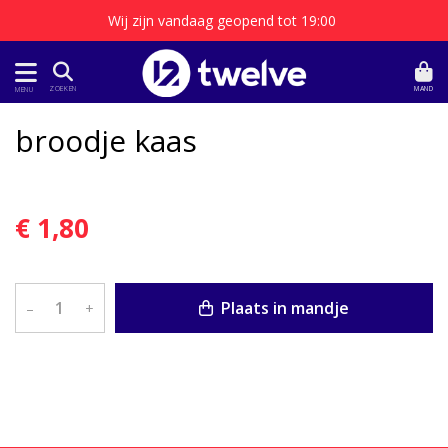
Wij zijn vandaag geopend tot 19:00
MAND
ZOEKEN
MENU
broodje kaas
€ 1,80
Plaats in mandje
–
+