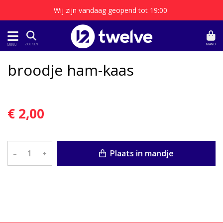
Wij zijn vandaag geopend tot 19:00
MAND
ZOEKEN
MENU
broodje ham-kaas
€ 2,00
Plaats in mandje
–
+