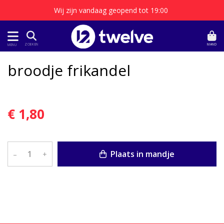
Wij zijn vandaag geopend tot 19:00
MAND
ZOEKEN
MENU
broodje frikandel
€ 1,80
Plaats in mandje
–
+