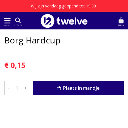
Wij zijn vandaag geopend tot 19:00
MAND
ZOEKEN
MENU
Borg Hardcup
€ 0,15
Plaats in mandje
–
+