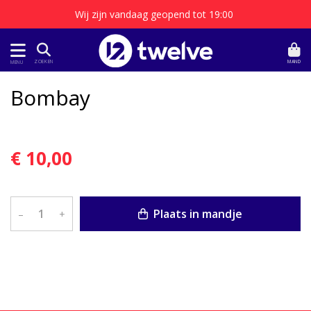
Wij zijn vandaag geopend tot 19:00
MAND
ZOEKEN
MENU
Bombay
€ 10,00
Plaats in mandje
–
+