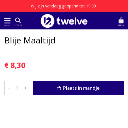
Wij zijn vandaag geopend tot 19:00
MAND
ZOEKEN
MENU
Blije Maaltijd
€ 8,30
Plaats in mandje
–
+