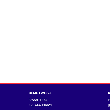
DEMOTWELV3
K
Straat 1234
B
1234AA Plaats
B