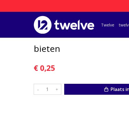
Twelve
twelv
bieten
€ 0,25
Plaats i
–
+