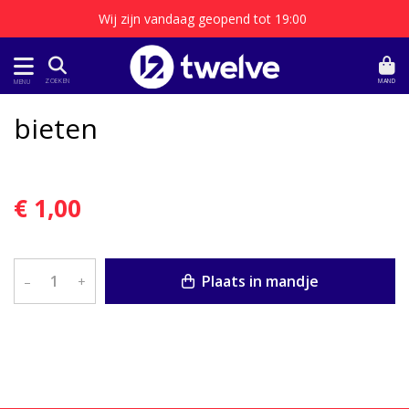
Wij zijn vandaag geopend tot 19:00
MAND
ZOEKEN
MENU
bieten
€ 1,00
Plaats in mandje
–
+