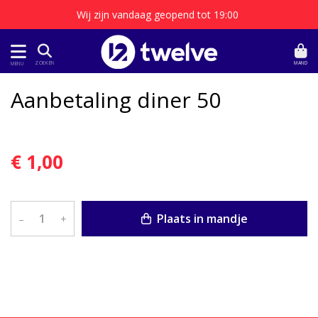
Wij zijn vandaag geopend tot 19:00
MAND
ZOEKEN
MENU
Aanbetaling diner 50
€ 1,00
Plaats in mandje
–
+